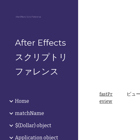
Sk
After Effects
スクリプトリ
ファレンス
fastPr
 ビュ
Home
eview
matchName
$(Dollar) object
Application object