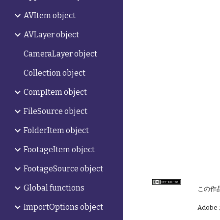
AVItem object
AVLayer object
CameraLayer object
Collection object
CompItem object
FileSource object
FolderItem object
FootageItem object
FootageSource object
Global functions
この作
ImportOptions object
Adobe