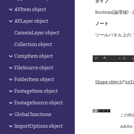
タイプ
AVItem object
Boolean(論理値
AVLayer object
ノート
CameraLayer object
ツールパネル上の
Collection object
CompItem object
FileSource object
FolderItem object
Shape object
の
inT
FootageItem object
FootageSource object
Global functions
この作
ImportOptions object
Adobe