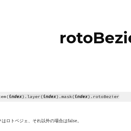
ip to main content
Skip to navigat
rotoBezi
tem(
index
).layer(
index
).mask(
index
).rotoBezier
クはロトベジェ、それ以外の場合はfalse。