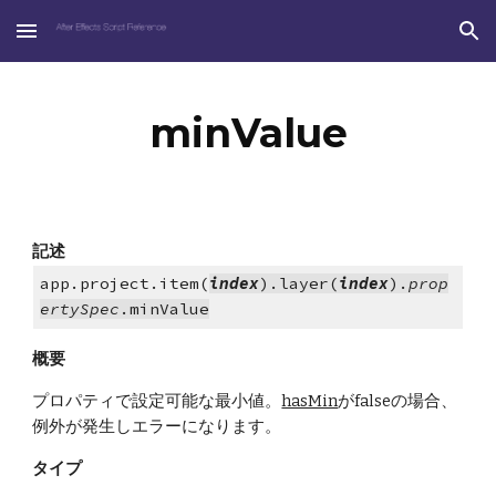
Skip to main content
Skip to navigation
minValue
記述
app.project.item(
index
).layer(
index
).
prop
ertySpec
.minValue
概要
プロパティで設定可能な最小値。
hasMin
がfalseの場合、
例外が発生しエラーになります。
タイプ