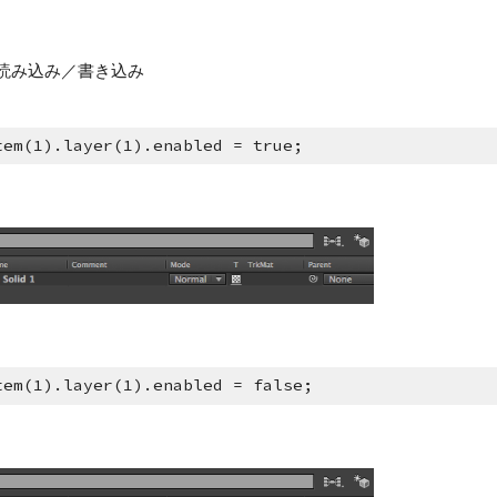
) - 読み込み／書き込み
tem(1).layer(1).enabled = true;
tem(1).layer(1).enabled = false;