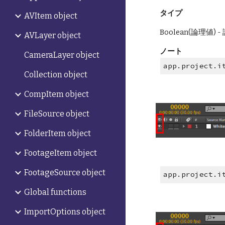
タイプ
AVItem object
Boolean(論理値
AVLayer object
ノート
CameraLayer object
app.project.i
Collection object
CompItem object
FileSource object
FolderItem object
FootageItem object
FootageSource object
app.project.i
Global functions
ImportOptions object