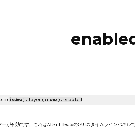
ip to main content
Skip to navigat
enable
tem(
index
).layer(
index
).enabled
ヤーが有効です。これはAfter EffectsのGUIのタイムラインパネ