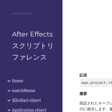
Sk
After Effects
スクリプトリ
ファレンス
記述
Home
app.project.i
matchName
概要
$(Dollar) object
指定されたキーフレー
のに相当します。
Application object