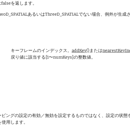
) はfalseを返します。
oD_SPATIALあるいはThreeD_SPATIALでない場合、例外が生
キーフレームのインデックス。
addKey()
または
nearestKeyIn
戻り値に該当する[1〜numKeys]の整数値。
ービングの設定の有効／無効を設定するものではなく、設定の状態
を使用します。