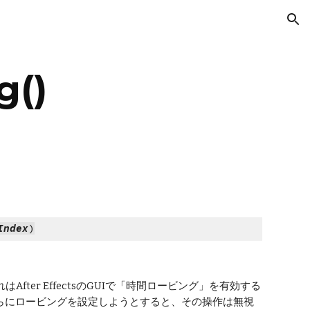
ion
g()
Index
)
ter EffectsのGUIで「時間ロービング」を有効する
らにロービングを設定しようとすると、その操作は無視