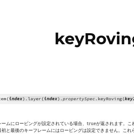
ip to main content
Skip to navigat
keyRovin
tem(
index
).layer(
index
).
propertySpec
.keyRoving(
key
ムにロービングが設定されている場合、trueが返されます。これはAf
最初と最後のキーフレームにはロービングは設定できません。これ