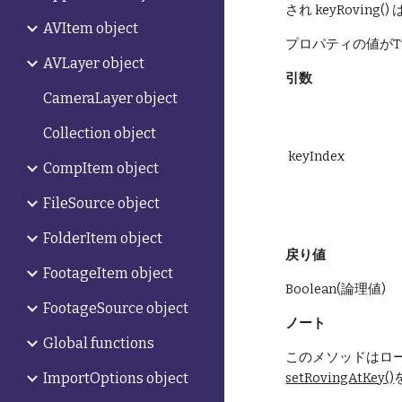
され keyRoving(
AVItem object
プロパティの値がTw
AVLayer object
引数
CameraLayer object
Collection object
 keyIndex
CompItem object
FileSource object
FolderItem object
戻り値
FootageItem object
Boolean(論理値)
FootageSource object
ノート
Global functions
このメソッドはロ
ImportOptions object
setRovingAtKey()