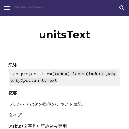
Skip to main content
Skip to navigation
unitsText
記述
app.project.item(
index
).layer(
index
).
prop
ertySpec
.unitsText
概要
プロパティの値の単位のテキスト表記。
タイプ
String (文字列) -読み込み専用