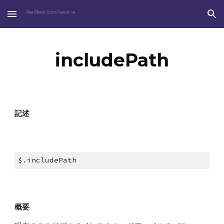
Skip to main content
Skip to navigation
includePath
記述
$.includePath 
概要