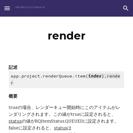
Skip to main content
Skip to navigation
render
記述
app.project.renderQueue.item(
index
).rende
r
概要
trueの場合、レンダーキュー開始時にこのアイテムがレ
ンダリングされます。この値がtrueに設定されると、
status
の値がRQItemStatus.QUEUEDに設定されます。
falseに設定されると、
status
は