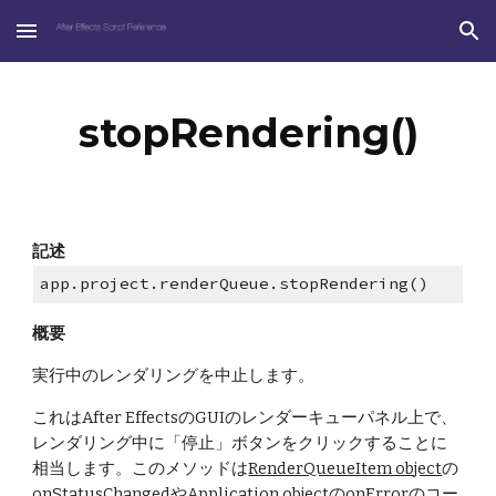
Skip to main content
Skip to navigation
stopRendering()
記述
app.project.renderQueue.stopRendering()
概要
実行中のレンダリングを中止します。
これはAfter EffectsのGUIのレンダーキューパネル上で、
レンダリング中に「停止」ボタンをクリックすることに
相当します。このメソッドは
RenderQueueItem object
の
onStatusChanged
や
Application object
の
onError
のコー