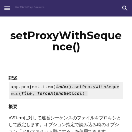
Skip to main content
Skip to navigation
setProxyWithSeque
nce()
記述
app.project.item(
index
).setProxyWithSeque
nce(
file
, 
forceAlphabetical
) 
概要
AVItemに対して連番シーケンスのファイルをプロキシと
して設定します。オプション指定で読み込み時のオプシ
ョン「アルファベット順にする」を使用できます。