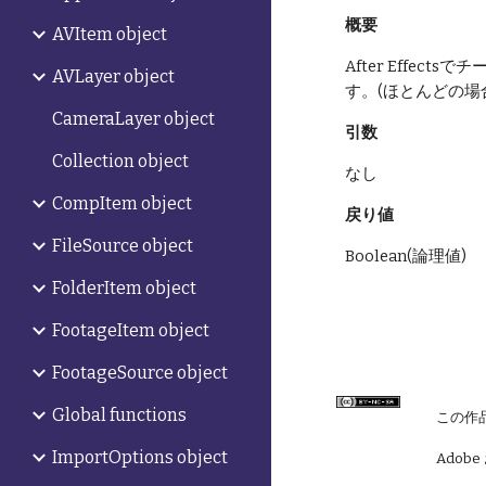
概要
AVItem object
After Effe
AVLayer object
す。(ほとんどの場合
CameraLayer object
引数
Collection object
なし
CompItem object
戻り値
FileSource object
Boolean(論理値) 
FolderItem object
FootageItem object
FootageSource object
Global functions
この作
ImportOptions object
Adobe