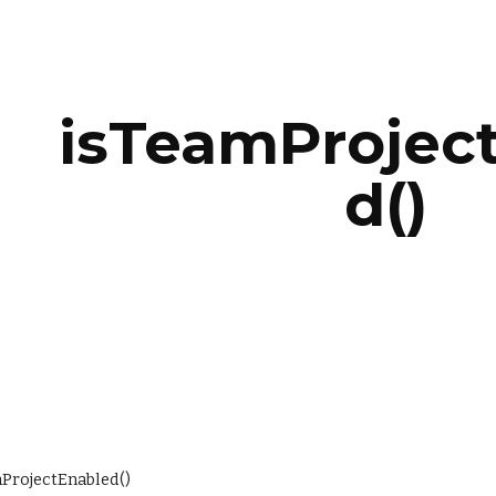
ip to main content
Skip to navigat
isTeamProjec
d()
mProjectEnabled()