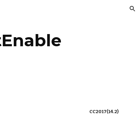
ion
tEnable
CC2017(14.2)