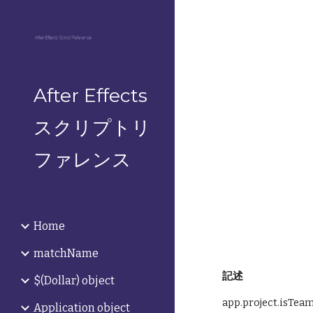
Sk
After Effects
スクリプトリ
ファレンス
Home
matchName
記述
$(Dollar) object
app.project.isTea
Application object