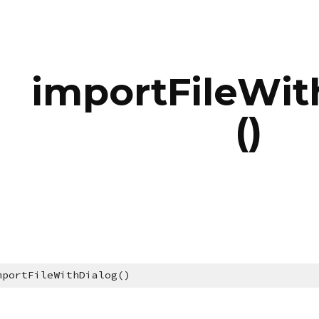
ip to main content
Skip to navigat
importFileWit
()
mportFileWithDialog()