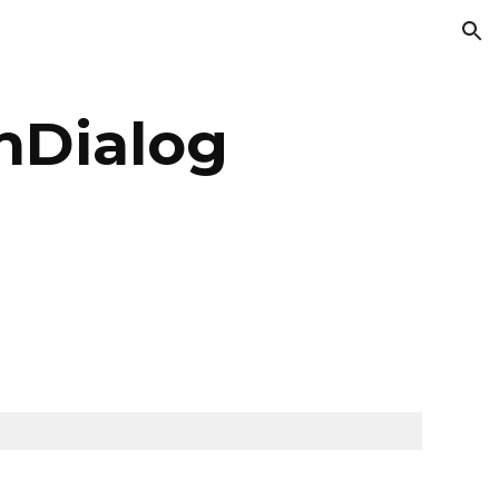
ion
hDialog