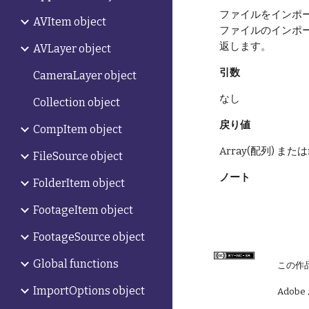
ファイルをインポー
AVItem object
ファイルのインポ
返します。
AVLayer object
引数
CameraLayer object
なし    
Collection object
戻り値
CompItem object
Array(配列) またはn
FileSource object
ノート
FolderItem object
FootageItem object
FootageSource object
Global functions
この作
ImportOptions object
Adobe