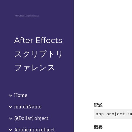
Sk
After Effects
スクリプトリ
ファレンス
Home
記述
matchName
app.project.i
$(Dollar) object
概要
Application object