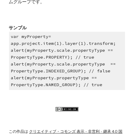
ムグループです。
サンプル
var myProperty= 
app.project.item(1).layer(1).transform;
alert(myProperty.scale.propertyType == 
PropertyType.PROPERTY); // true
alert(myProperty.scale.propertyType  == 
PropertyType.INDEXED_GROUP); // false
alert(myProperty.propertyType == 
PropertyType.NAMED_GROUP); // true
この作品は
クリエイティブ・コモンズ 表示 - 非営利 - 継承 4.0 国