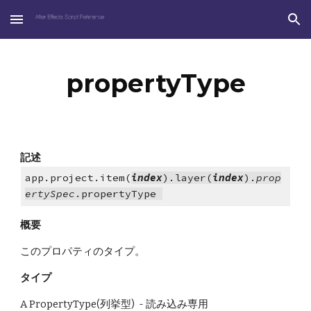
Skip to main content
Skip to navigation
propertyType
記述
app.project.item(
index
).layer(
index
).
prop
ertySpec
.propertyType 
概要
このプロパティのタイプ。
タイプ
A PropertyType(列挙型)  - 読み込み専用