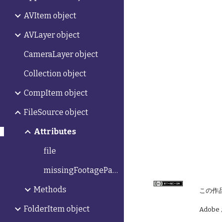
AVItem object
AVLayer object
CameraLayer object
Collection object
CompItem object
FileSource object
Attributes
file
missingFootagePath
Methods
この作
FolderItem object
Adobe