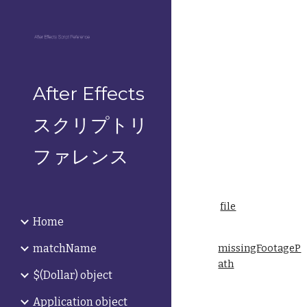
Sk
After Effects
スクリプトリ
ファレンス
file
Home
matchName
missingFootageP
ath
$(Dollar) object
Application object