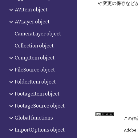
や変更の保存など
AVItem object
AVLayer object
CameraLayer object
Collection object
CompItem object
FileSource object
FolderItem object
FootageItem object
FootageSource object
Global functions
この作
ImportOptions object
Adobe