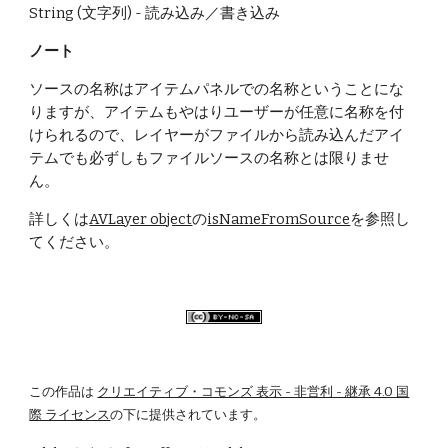
String (文字列) - 読み込み／書き込み
ノート
ソースの名称はアイテムパネルでの名称ということにな
りますが、アイテムもやはりユーザーが任意に名称を付
けられるので、レイヤーがファイルから読み込んだアイ
テムでも必ずしもファイルソースの名称とは限りませ
ん。
詳しくは
AVLayer object
の
isNameFromSource
を参照し
てください。
この作品は
クリエイティブ・コモンズ 表示 - 非営利 - 継承 4.0 国
際 ライセンス
の下に提供されています。