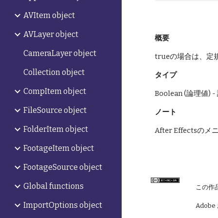
AVItem object
AVLayer object
概要
CameraLayer object
trueの場合は、定
Collection object
タイプ
CompItem object
Boolean (論理値
FileSource object
ノート
FolderItem object
After Effe
FootageItem object
FootageSource object
Global functions
この作
ImportOptions object
Adobe