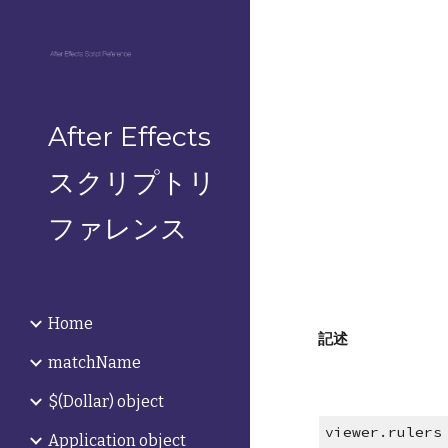
Sk
After Effects
スクリプトリ
ファレンス
Home
記述
matchName
$(Dollar) object
viewer.rulers
Application object