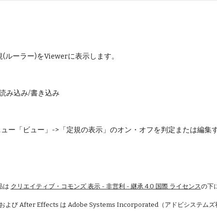
規(ルーラー)をViewerに表示します。
) - 読み込み/書き込み
ctsのメニュー「ビュー」->「定規の表示」のオン・オフを判定または
品は
クリエイティブ・コモンズ 表示 - 非営利 - 継承 4.0 国際 ライセンス
の下
 および After Effects は Adobe Systems Incorporated（アドビシ