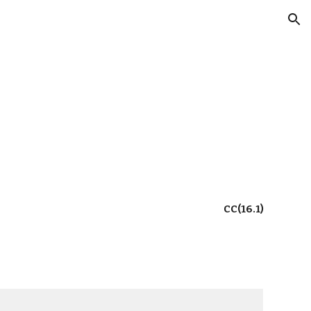
ion
CC(16.1)