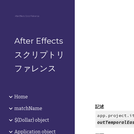
Sk
After Effects
スクリプトリ
ファレンス
Home
記述
matchName
app.project.i
$(Dollar) object
outTemporalEa
Application object