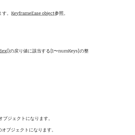
ます。
KeyframeEase object
参照。
dex()
の戻り値に該当する[1〜numKeys]の整
２つのオブジェクトになります。
列は３つのオブジェクトになります。