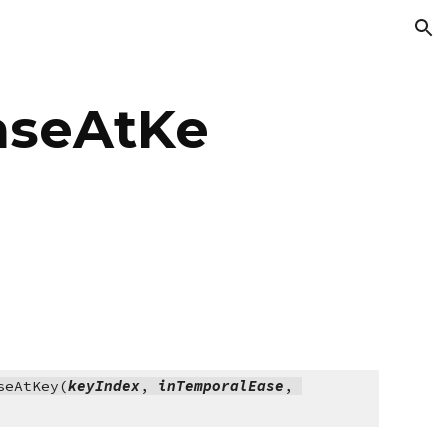
ion
aseAtKe
seAtKey(
keyIndex
, 
inTemporalEase
, 