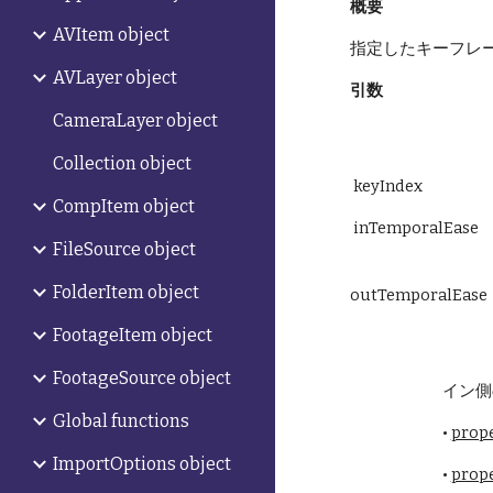
概要
AVItem object
指定したキーフレ
AVLayer object
引数
CameraLayer object
Collection object
 keyIndex
CompItem object
 inTemporalEase
FileSource object
FolderItem object
outTemporalEase
FootageItem object
FootageSource object
イン側
Global functions
• 
prop
ImportOptions object
• 
prop