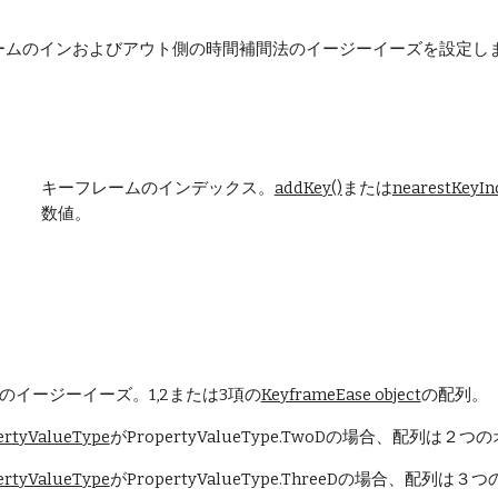
ームのインおよびアウト側の時間補間法のイージーイーズを設定し
キーフレームのインデックス。
addKey()
または
nearestKeyIn
数値。
のイージーイーズ。1,2または3項の
KeyframeEase object
の配列。
ertyValueType
がPropertyValueType.TwoDの場合、配列は
ertyValueType
がPropertyValueType.ThreeDの場合、配