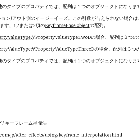
の他のタイプのプロパティでは、配列は１つのオブジェクトになりま
ション)アウト側のイージーイーズ。この引数が与えられない場合は、inT
ます。1,2または3項の
KeyframeEase object
の配列。
ertyValueType
がPropertyValueType.TwoDの場合、配列は
ertyValueType
がPropertyValueType.ThreeDの場合、配
の他のタイプのプロパティでは、配列は１つのオブジェクトになりま
 ヘルプ / キーフレーム補間法
.com/jp/after-effects/using/keyframe-interpolation.html