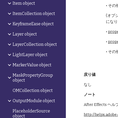
Item object
• そ
ItemCollection object
(オプ
になり
KeyframeEase object
• 
prop
Layer object
• 
prop
LayerCollection object
• そ
LightLayer object
MarkerValue object
戻り値
MaskPropertyGroup
object
なし
OMCollection object
ノート
OutputModule object
After Effects
PlaceholderSource
http://helpx.adobe
object