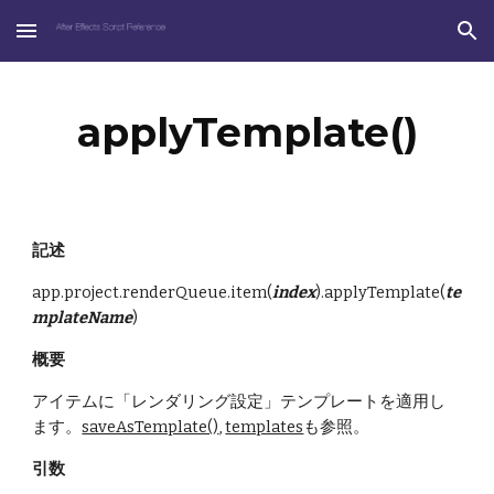
Skip to main content
Skip to navigation
applyTemplate()
記述
app.project.renderQueue.item(
index
).applyTemplate(
te
mplateName
)
概要
アイテムに「レンダリング設定」テンプレートを適用し
ます。
saveAsTemplate()
, 
templates
も参照。
引数