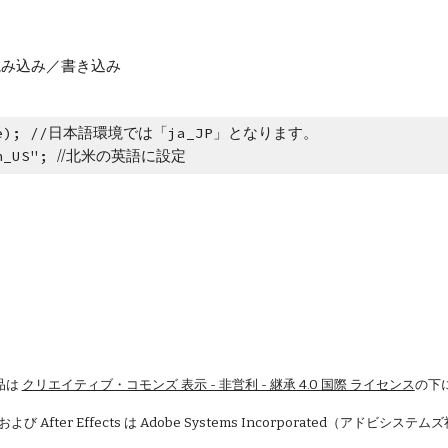
 - 読み込み／書き込み
cale); //日本語環境では「ja_JP」となります。
n_US"; 
//北米の英語に設定
品は
クリエイティブ・コモンズ 表示 - 非営利 - 継承 4.0 国際 ライセンス
の下
 および After Effects は Adobe Systems Incorporated（アドビシ