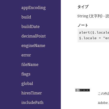
タイプ
appEncoding
String (文字列)
build
ノート
buildDate
alert($.lo
decimalPoint
$.locale = "e
engineName
error
fileName
flags
global
hiresTimer
この作
includePath
Adobe