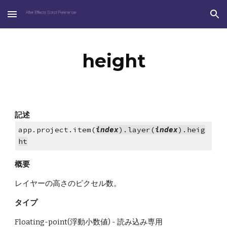
Skip to main content
Skip to navigation
height
記述
app.project.item(
index
).layer(
index
).heig
ht
概要
レイヤーの高さのピクセル数。
タイプ
Floating-point(浮動小数値) - 読み込み専用