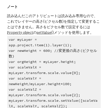
ノート
読み込んだこのアトリビュートは読み込み専用なので、
これでレイヤーの高さ(ピクセル数)を指定して変更するこ
とはできません。高さをピクセル数で設定するには
Property object
の
setValue()
メソッドを使用します。
var myLayer = 
app.project.item(1).layer(1);
var newHeight = 600; //変更後の高さ(ピクセル
数)
var orgHeight = myLayer.height;
var scaleValX = 
myLayer.transform.scale.value[0];
var scaleValY = 
newHeight/myLayer.height*100;
var scaleValZ = 
myLayer.transform.scale.value[2];
myLayer.transform.scale.setValue([scaleVa
lX, scaleValY, scaleValZ]);