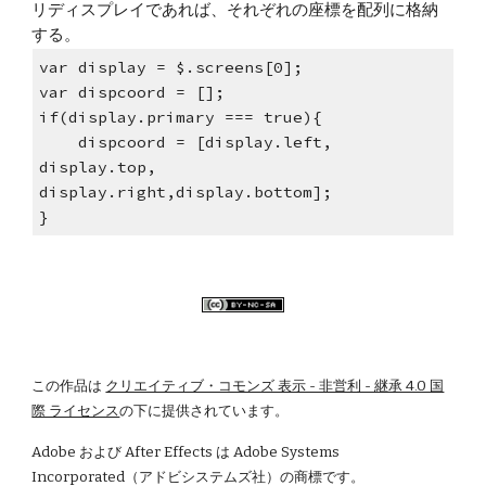
リディスプレイであれば、それぞれの座標を配列に格納
する。
var display = $.screens[0];
var dispcoord = [];
if(display.primary === true){
    dispcoord = [display.left, 
display.top, 
display.right,display.bottom];
}
この作品は
クリエイティブ・コモンズ 表示 - 非営利 - 継承 4.0 国
際 ライセンス
の下に提供されています。
Adobe および After Effects は Adobe Systems 
Incorporated（アドビシステムズ社）の商標です。