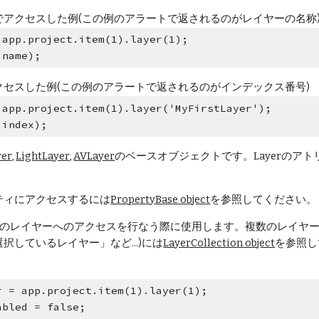
でアクセスした例(この例のアラートで返されるのがレイヤーの名称
 app.project.item(1).layer(1);
.name);
クセスした例(この例のアラートで返されるのがインデックス番号)
 app.project.item(1).layer('MyFirstLayer');
.index);
er
, 
LightLayer
, 
AVLayer
のベースオブジェクトです。Layerのア
ティにアクセスするには
PropertyBase object
を参照してください。
ectは単一のレイヤーへのアクセスを行なう際に使用します。複数のレ
択しているレイヤー」など...)には
LayerCollection object
を参照し
r = app.project.item(1).layer(1); 
abled = false;