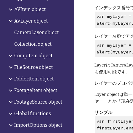
インデックス番号
AVItem object
var myLayer =
AVLayer object
alert(myLayer
CameraLayer object
レイヤー名称でア
Collection object
var myLayer =
alert(myLayer
CompItem object
Layerは
CameraLay
FileSource object
も使用可能です。
FolderItem object
レイヤーのプロパ
FootageItem object
Layer obj
ヤー」とか「現在選
FootageSource object
サンプル
Global functions
var firstLaye
ImportOptions object
firstLayer.en