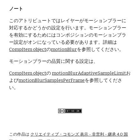
ノート
このアトリビュートではレイヤーがモーションブラーに
対応するかどうかの設定を行います。モーションブラー
を有効にするためにはコンポジションのモーションブラ
ー設定がオンになっている必要があります。詳細は
CompItem object
の
motionBlur
を参照してください。
モーションブラーの品質に関する設定は、
CompItem object
の 
motionBlurAdaptiveSampleLimit
お
よび
motionBlurSamplesPerFrame
を参照してくださ
い。
この作品は
クリエイティブ・コモンズ 表示 - 非営利 - 継承 4.0 国