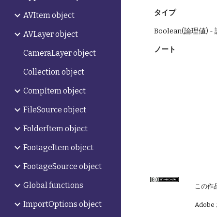
タイプ
AVItem object
Boolean(論理値)
AVLayer object
ノート
CameraLayer object
Collection object
CompItem object
FileSource object
FolderItem object
FootageItem object
FootageSource object
Global functions
この作
ImportOptions object
Adobe