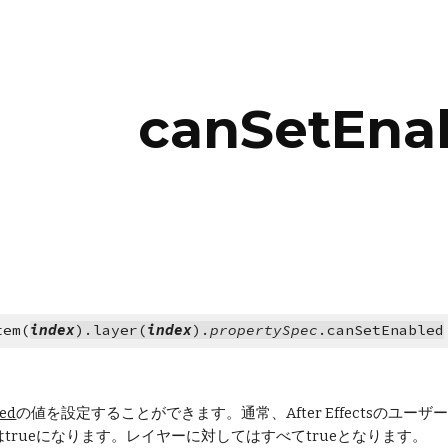
ip to main content
Skip to navigat
canSetEna
tem(
index
).layer(
index
).
propertySpec
.canSetEnabled
led
の値を設定することができます。通常、After Effectsの
trueになります。レイヤーに対してはすべてtrueとなります。