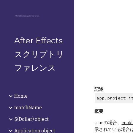
Sk
After Effects
スクリプトリ
ファレンス
記述
Home
app.project.i
matchName
概要
$(Dollar) object
trueの場合、
enab
示されている場合は
Application object