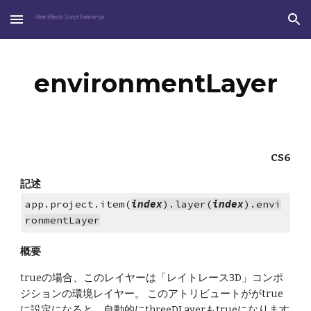
Skip to main content
Skip to navigation
environmentLayer
CS6
記述
app.project.item(
index
).layer(
index
).envi
ronmentLayer
概要
trueの場合、このレイヤーは「レイトレース3D」コンポ
ジションの環境レイヤー。 このアトリビュートががtrue
に設定になると、自動的にthreeDLayerもtrueになります