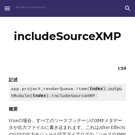
Skip to main content
Skip to navigation
includeSourceXMP
CS4
記述
app.project.renderQueue.item(
index
).outpu
tModule(
index
).includeSourceXMP 
概要
trueの場合、すべてのソースフッテージのXMPメタデー
タが出力ファイルに書き込まれます。これはAfter Effects
のGUIの出力モジュール設定ダイアログの「ソースのXMP