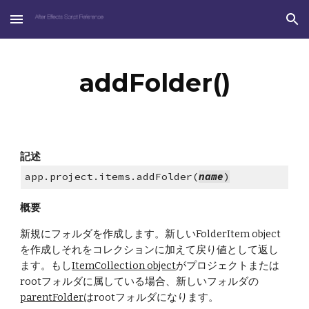
Skip to main content
Skip to navigation
addFolder()
記述
app.project.items.addFolder(
name
)
概要
新規にフォルダを作成します。新しいFolderItem object
を作成しそれをコレクションに加えて戻り値として返し
ます。もし
ItemCollection object
がプロジェクトまたは
rootフォルダに属している場合、新しいフォルダの
parentFolder
はrootフォルダになります。