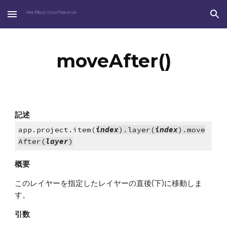
Skip to main content
Skip to navigation
moveAfter()
記述
app.project.item(
index
).layer(
index
).move
After(
layer
)
概要
このレイヤーを指定したレイヤーの直後(下)に移動しま
す。
引数