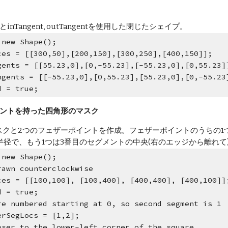
nTangent, outTangentを使用した閉じたシェイプ。
 new Shape();
ces = [[300,50],[200,150],[300,250],[400,150]]; 
gents = [[55.23,0],[0,-55.23],[-55.23,0],[0,55.23]
ngents = [[-55.23,0],[0,55.23],[55.23,0],[0,-55.23
d = true;
イントを持った四角形のマスク
クと2つのフェザーポイントを作成。フェザーポイントのうちの1つ
半径で、もう1つは3番目のセグメントの中央(右のエッジから離れて
 new Shape();
rawn counterclockwise 
ces = [[100,100], [100,400], [400,400], [400,100]]
d = true;
re numbered starting at 0, so second segment is 1 
erSegLocs = [1,2]; 
oser to the lower-left corner of the square 