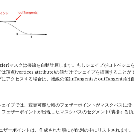
zier
)マスクは接線を自動計算します。もしシェイプがロトベジェ
は頂点(
vertices
 attribute)の値だけでシェイプを描画すること
プにアクセスする場合は、接線の値(
inTangents
と
outTangents
)は
シェイプでは、変更可能な幅のフェザーポイントがマスクパスに沿
。フェザーポイントが出現したマスクパスのセグメント(隣接する頂
。
のフェザーポイントは、作成された順にが配列の中にリストされます。