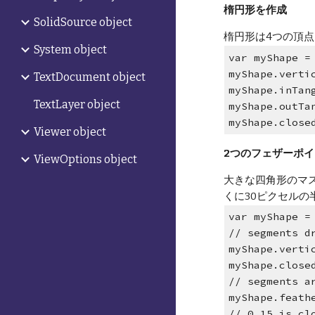
楕円形を作成
SolidSource object
楕円形は4つの頂点とi
System object
var myShape =
myShape.verti
TextDocument object
myShape.inTan
TextLayer object
myShape.outTa
myShape.close
Viewer object
2つのフェザーポ
ViewOptions object
大きな四角形のマス
くに30ピクセルの
var myShape =
// segments d
myShape.verti
myShape.close
// segments a
myShape.feath
// 0.15 is cl