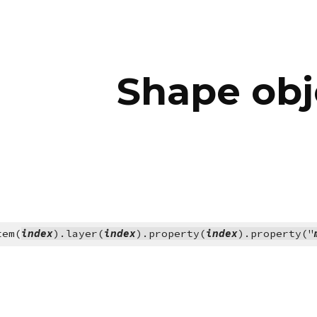
ip to main content
Skip to navigat
Shape obj
tem(
index
).layer(
index
).property(
index
).property("