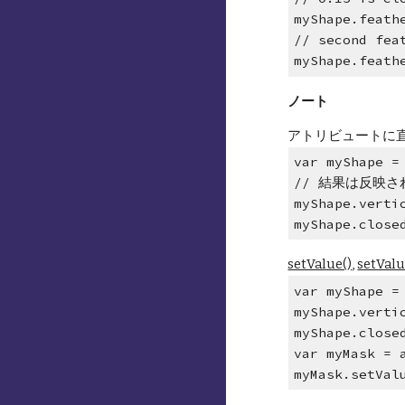
myShape.feath
// second fea
myShape.feath
ノート
アトリビュートに
var myShape =
// 結果は反映さ
myShape.verti
myShape.close
setValue()
, 
setVal
var myShape =
myShape.verti
myShape.close
var myMask = 
myMask.setVal