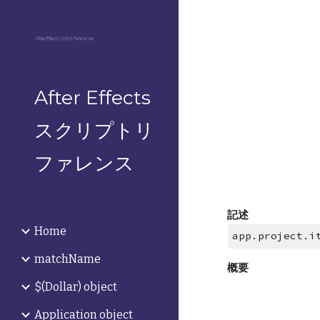
Sk
After Effects
スクリプトリ
ファレンス
記述
Home
app.project.i
matchName
概要
$(Dollar) object
Application object