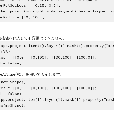
erRelSegLocs = [0.15, 0.5]; 
ther point (on right-side segment) has a larger ra
erRadii = [30, 100]; 
直接値を代入しても変更はできません。
 app.project.item(1).layer(1).mask(1).property("ma
れない
ces = [[0,0], [0,100], [100,100], [100,0]]; 
d = false;
ueAtTime()
などを用いて設定します。
 new Shape();
ces = [[0,0], [0,100], [100,100], [100,0]]; 
d = false;
app.project.item(1).layer(1).mask(1).property("mas
ue(myShape);