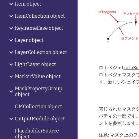
Item object
ItemCollection object
KeyframeEase object
Layer object
LayerCollection object
LightLayer object
ロトベジェ(
rotoBe
ロトベジェマスクで
MarkerValue object
す。新しいシェイ
MaskPropertyGroup
object
OMCollection object
閉じられたマスク
パティの一部です
OutputModule object
ントを参照します
PlaceholderSource
注意: マスク上
object