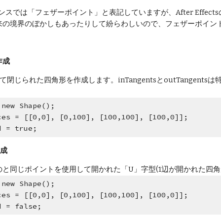
レンスでは「フェザーポイント」と表記していますが、After Eff
来の境界のぼかしもあったりして紛らわしいので、フェザーポイン
作成
閉じられた四角形を作成します。inTangentsとoutTange
 new Shape();
ces = [[0,0], [0,100], [100,100], [100,0]]; 
d = true;
作成
と同じポイントを使用して開かれた「U」字型(1辺が開かれた四角
 new Shape();
ces = [[0,0], [0,100], [100,100], [100,0]]; 
d = false;