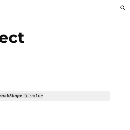
ion
ect
maskShape
").value