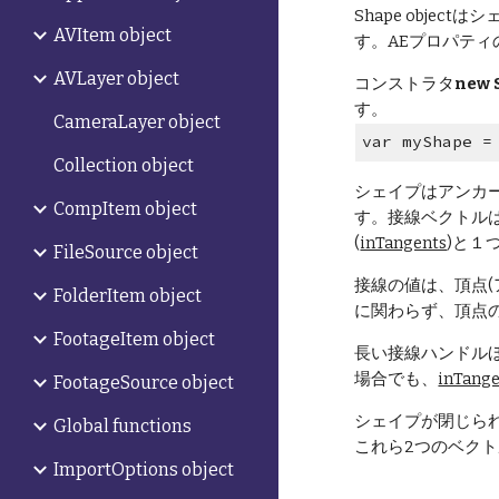
Shape obj
AVItem object
す。AEプロパテ
AVLayer object
コンストラタ
new 
す。
CameraLayer object
var myShape =
Collection object
シェイプはアンカ
CompItem object
す。接線ベクトル
(
inTangents
)と１
FileSource object
接線の値は、頂点(
FolderItem object
に関わらず、頂点
FootageItem object
長い接線ハンドル
場合でも、
inTang
FootageSource object
シェイプが閉じら
Global functions
これら2つのベク
ImportOptions object