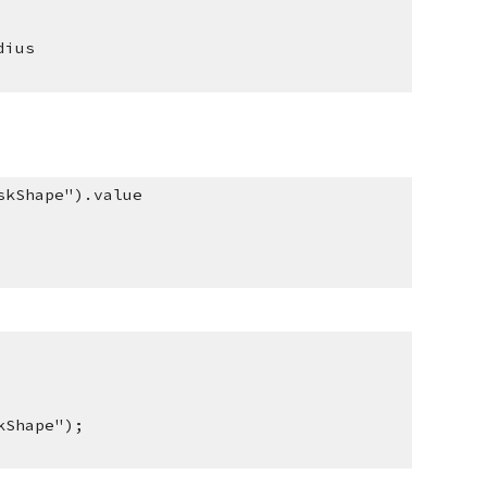
dius
skShape").value
kShape");