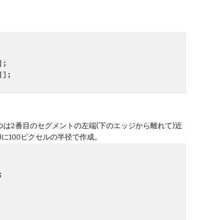
]; 
]]; 
は2番目のセグメントの左端(下のエッジから離れて)近
)に100ピクセルの半径で作成。
; 