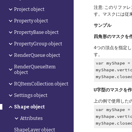
注意: このリファ
Project object
す。マスクには従
Property object
サンプル
PropertyBase object
四角形のマスクを
PropertyGroup object
4つの頂点を指定して
す。
RenderQueue object
var myShape =
RenderQueueItem
myShape.verti
object
myShape.close
RQItemCollection object
U字型のマスクを
Settings object
上の例で使用したの
Shape object
var myShape =
myShape.verti
Attributes
myShape.close
ShapeLayer object