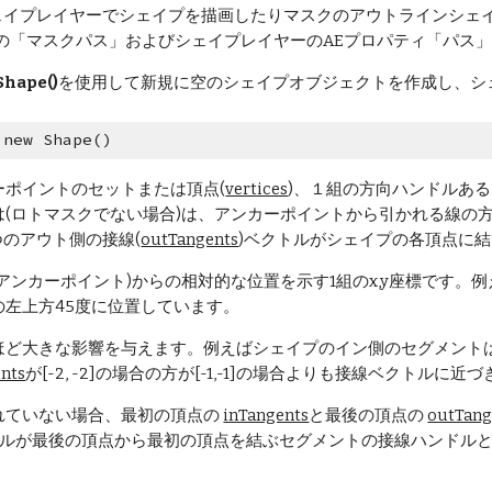
ectはシェイプレイヤーでシェイプを描画したりマスクのアウトライン
ィの「マスクパス」およびシェイプレイヤーのAEプロパティ「パス
Shape()
を使用して新規に空のシェイプオブジェクトを作成し、シ
 new Shape()
ーポイントのセットまたは頂点(
vertices
)、１組の方向ハンドルあ
は(ロトマスクでない場合)は、アンカーポイントから引かれる線の
つのアウト側の接線(
outTangents
)ベクトルがシェイプの各頂点に
アンカーポイント)からの相対的な位置を示す1組のx,y座標です。例えば
の左上方45度に位置しています。
ほど大きな影響を与えます。例えばシェイプのイン側のセグメントは
ents
が[-2, -2]の場合の方が[-1,-1]の場合よりも接線ベクトルに近
れていない場合、最初の頂点の 
inTangents
と最後の頂点の 
outTang
トルが最後の頂点から最初の頂点を結ぶセグメントの接線ハンドル