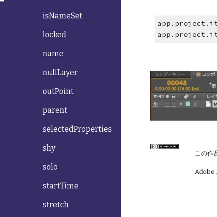
isNameSet
app.project.i
locked
app.project.i
name
nullLayer
outPoint
parent
selectedProperties
shy
この作
solo
Adobe
startTime
stretch