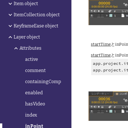
Item object
ItemCollection object
KeyframeEase object
Layer object
startTime
とinP
Attributes
startTime
とinP
active
app.project.i
app.project.i
comment
containingComp
enabled
hasVideo
index
inPoint