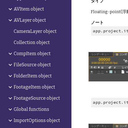
タイプ
AVItem object
Floating-poi
AVLayer object
ノート
app.project.i
CameraLayer object
Collection object
CompItem object
FileSource object
FolderItem object
FootageItem object
FootageSource object
app.project.i
Global functions
ImportOptions object