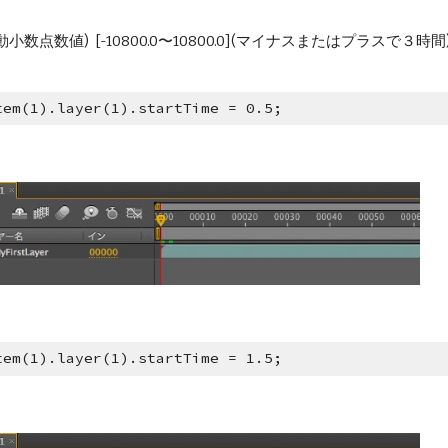
nt(浮動小数点数値)  [-10800.0〜10800.0](マイナスまたはプラスで３
tem(1).layer(1).startTime = 0.5;
tem(1).layer(1).startTime = 1.5;