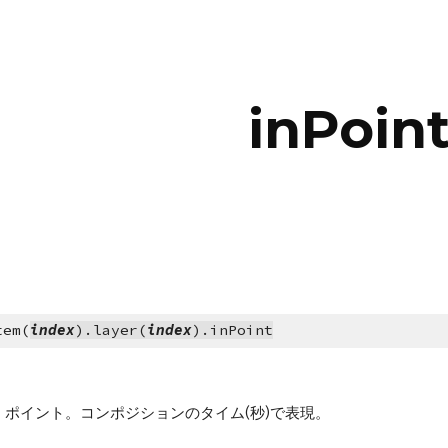
ip to main content
Skip to navigat
inPoin
tem(
index
).layer(
index
).inPoint
ポイント。コンポジションのタイム(秒)で表現。