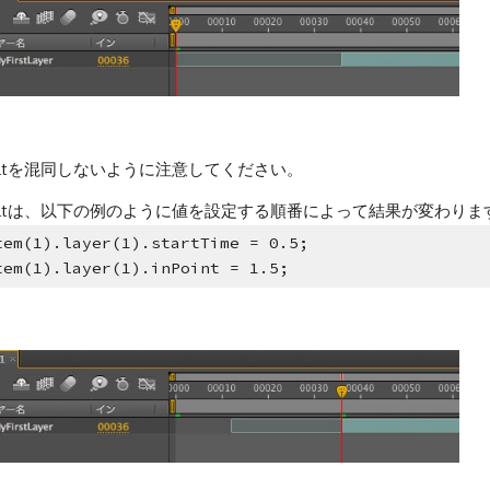
ointを混同しないように注意してください。
ointは、以下の例のように値を設定する順番によって結果が変わりま
tem(1).layer(1).startTime = 0.5;
tem(1).layer(1).inPoint = 1.5;