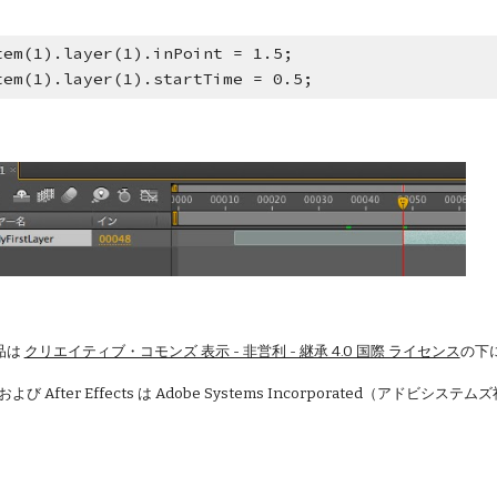
tem(1).layer(1).inPoint = 1.5;
tem(1).layer(1).startTime = 0.5;
品は
クリエイティブ・コモンズ 表示 - 非営利 - 継承 4.0 国際 ライセンス
の下
 および After Effects は Adobe Systems Incorporated（アドビシ