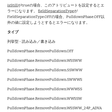
isStill
がtrueの場合、このアトリビュートを設定するとエ
ラーになります。 
fieldSeparationType
が
FieldSeparationType.OFFの場合、PulldownPhase.OFF以
外の値に設定しようとするとエラーになります。
タイプ
列挙型 - 読み込み／書き込み
PulldownPhase.RemovePulldown.OFF 
PulldownPhase.RemovePulldown.WSSWW 
PulldownPhase.RemovePulldown.SSWWW
PulldownPhase.RemovePulldown.SWWWS 
PulldownPhase.RemovePulldown.WWWSS 
PulldownPhase.RemovePulldown.WWSSW 
PulldownPhase.RemovePulldown.WSSWW_24P_ADVA