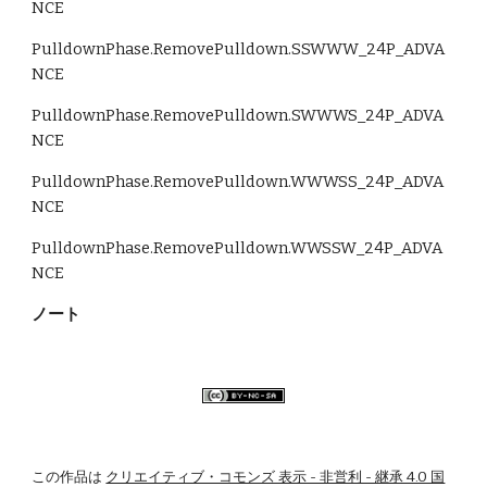
NCE 
PulldownPhase.RemovePulldown.SSWWW_24P_ADVA
NCE 
PulldownPhase.RemovePulldown.SWWWS_24P_ADVA
NCE 
PulldownPhase.RemovePulldown.WWWSS_24P_ADVA
NCE 
PulldownPhase.RemovePulldown.WWSSW_24P_ADVA
NCE
ノート
この作品は
クリエイティブ・コモンズ 表示 - 非営利 - 継承 4.0 国