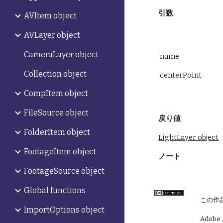
引数
AVItem object
AVLayer object
CameraLayer object
 name
Collection object
 centerPoint
CompItem object
FileSource object
戻り値
FolderItem object
LightLayer object
FootageItem object
ノート
FootageSource object
Global functions
この作
ImportOptions object
Adobe