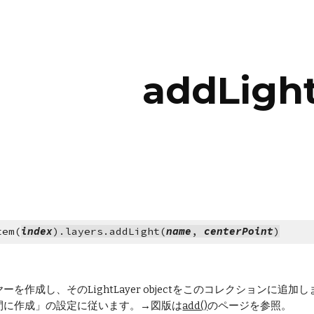
ip to main content
Skip to navigat
addLight
tem(
index
).layers.addLight(
name
, 
centerPoint
)
ーを作成し、そのLightLayer objectをこのコレクション
間に作成」の設定に従います。→図版は
add()
のページを参照。