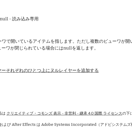
null - 読み込み専用
mはビューワで開いているアイテムを指します。ただし複数のビューワ
ーワが閉じられている場合にはnullを返します。
ヤーそれぞれのひとつ上にヌルレイヤーを追加する
品は
クリエイティブ・コモンズ 表示 - 非営利 - 継承 4.0 国際 ライセンス
の下
 および After Effects は Adobe Systems Incorporated（アドビシ