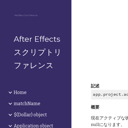
Sk
After Effects
スクリプトリ
ファレンス
記述
Home
app.project.a
matchName
概要
$(Dollar) object
現在アクティブな
nullになります。
Application object