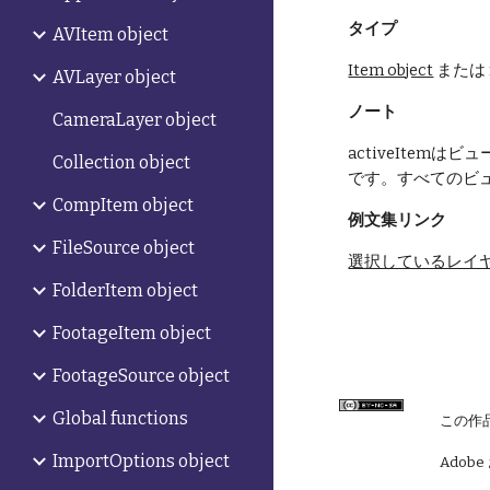
タイプ
AVItem object
Item object
 または 
AVLayer object
ノート
CameraLayer object
activeIte
Collection object
です。すべてのビュ
CompItem object
例文集リンク
FileSource object
選択しているレイ
FolderItem object
FootageItem object
FootageSource object
Global functions
この作
ImportOptions object
Adobe