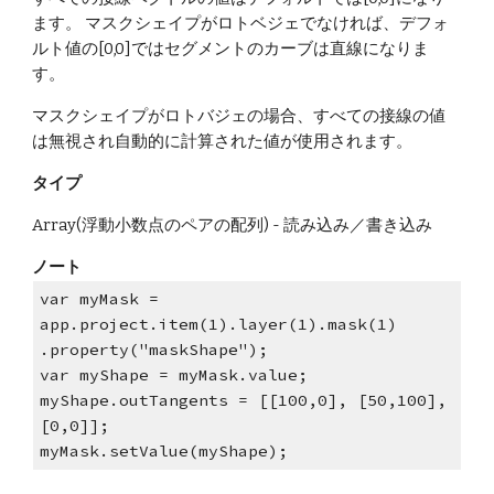
ます。 マスクシェイプがロトベジェでなければ、デフォ
ルト値の[0,0]ではセグメントのカーブは直線になりま
す。
マスクシェイプがロトバジェの場合、すべての接線の値
は無視され自動的に計算された値が使用されます。
タイプ
Array(浮動小数点のペアの配列) - 読み込み／書き込み
ノート
var myMask = 
app.project.item(1).layer(1).mask(1) 
.property("maskShape");
var myShape = myMask.value;
myShape.outTangents = [[100,0], [50,100], 
[0,0]];
myMask.setValue(myShape);