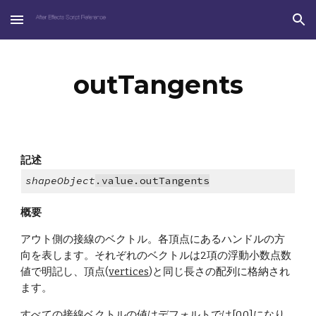
Skip to main content
Skip to navigation
outTangents
記述
shapeObject
.value.outTangents
概要
アウト側の接線のベクトル。各頂点にあるハンドルの方
向を表します。それぞれのベクトルは2項の浮動小数点数
値で明記し、頂点(
vertices
)と同じ長さの配列に格納され
ます。
すべての接線ベクトルの値はデフォルトでは[0,0]になり