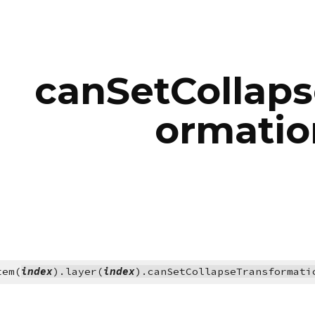
ip to main content
Skip to navigat
canSetCollaps
ormatio
tem(
index
).layer(
index
).canSetCollapseTransformati