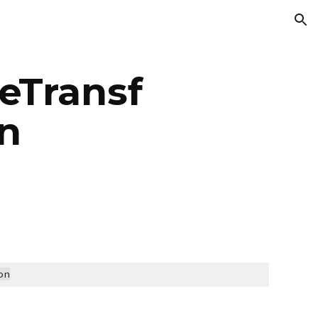
ion
eTransf
n
on