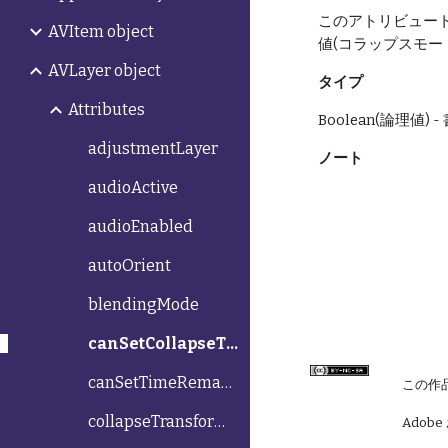
このアトリビュート
AVItem object
値(コラップスモー
AVLayer object
タイプ
Attributes
Boolean(論理値)
adjustmentLayer
ノート
audioActive
audioEnabled
autoOrient
blendingMode
canSetCollapseTransformation
canSetTimeRemapEnabled
この作
collapseTransformation
Adobe