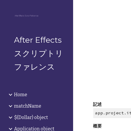
Sk
After Effects
スクリプトリ
ファレンス
Home
記述
matchName
app.project.i
$(Dollar) object
概要
Application object