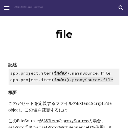
Skip to main content
Skip to navigation
file
記述
app.project.item(
index
).mainSource.file 
app.project.item(
index
).proxySource.file
概要
このアセットを定義するファイルのExtendScript File 
object。この値を変更するには:
このFileSourceが
AVItem
の
proxySource
の場合、
setProxy()
または
setProxyWithSequence()
を使用しま