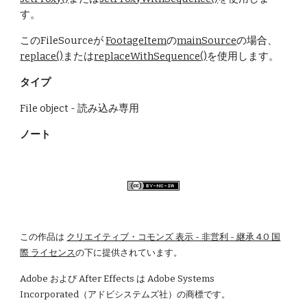
す。
このFileSourceが 
FootageItem
の
mainSource
の場合、
replace()
または
replaceWithSequence()
を使用します。
タイプ
File object - 読み込み専用
ノート
この作品は
クリエイティブ・コモンズ 表示 - 非営利 - 継承 4.0 国
際 ライセンス
の下に提供されています。
Adobe および After Effects は Adobe Systems 
Incorporated（アドビシステムズ社）の商標です。