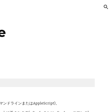
ion
e
インまたはAppleScript)。