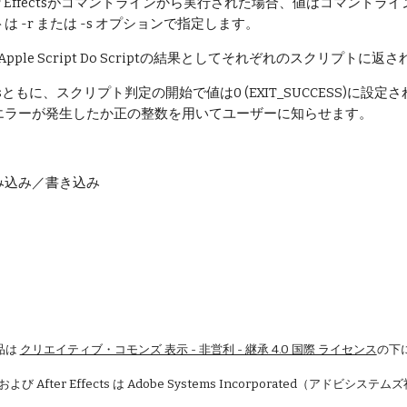
ter Effectsがコマンドラインから実行された場合、値はコマンドライン上に返
 -r または -s オプションで指定します。
Apple Script Do Scriptの結果としてそれぞれのスクリプトに返
dowsともに、スクリプト判定の開始で値は0 (EXIT_SUCCESS
エラーが発生したか正の整数を用いてユーザーに知らせます。
- 読み込み／書き込み
品は
クリエイティブ・コモンズ 表示 - 非営利 - 継承 4.0 国際 ライセンス
の下
 および After Effects は Adobe Systems Incorporated（アドビシ