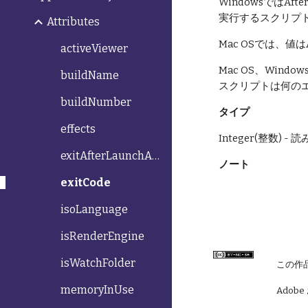
WindowsではAf
実行するスクリプトは
Attributes
Mac OSでは、値は
activeViewer
Mac OS、Win
buildName
スクリプトは何の
buildNumber
タイプ
effects
Integer(整数) 
exitAfterLaunchAndEval
ノート
exitCode
isoLanguage
isRenderEngine
isWatchFolder
この作
memoryInUse
Adobe