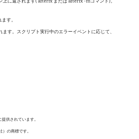
されます( afterfx または afterfx -mコマンド)。
されます。
)に設定されます。スクリプト実行中のエラーイベントに応じて、
に提供されています。
ステムズ社）の商標です。