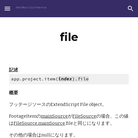
Skip to main content
Skip to navigation
file
記述
app.project.item(
index
).file
概要
フッテージソースのExtendScript File object。
FootageItemの
mainSource
が
FileSource
の場合、この値
は
FileSource.mainSource
.fileと同じになります。
その他の場合はnullになります。