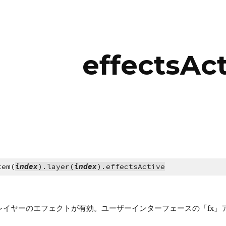
ip to main content
Skip to navigat
effectsAc
tem(
index
).layer(
index
).effectsActive
のレイヤーのエフェクトが有効。ユーザーインターフェースの「fx