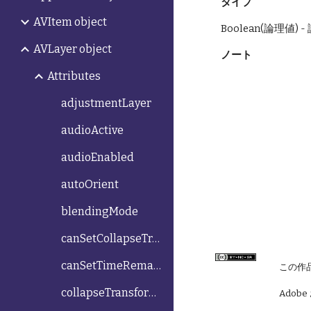
タイプ
AVItem object
Boolean(論理値
AVLayer object
ノート
Attributes
adjustmentLayer
audioActive
audioEnabled
autoOrient
blendingMode
canSetCollapseTransformation
canSetTimeRemapEnabled
この作
collapseTransformation
Adobe