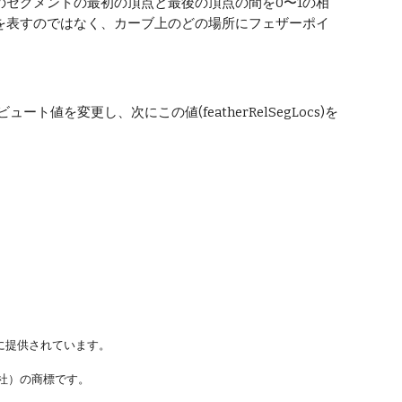
セグメントの最初の頂点と最後の頂点の間を0〜1の相
を表すのではなく、カーブ上のどの場所にフェザーポイ
ュート値を変更し、次にこの値(featherRelSegLocs)を
に提供されています。
ステムズ社）の商標です。