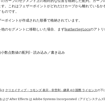
トのカーブのセグメント上の相対的な位置を格納した配列。カーブの
ます。これはフェザーポイントがどれだけカーブから離れているか
すものです。
ザーポイントが作成された順番で格納されています。
を他のセグメントに移動しいた場合、まず
featherSegLocs
のアトリビ
]の浮動小数点数値の配列) - 読み込み／書き込み
品は
クリエイティブ・コモンズ 表示 - 非営利 - 継承 4.0 国際 ライセンス
の下
 および After Effects は Adobe Systems Incorporated（アドビシ