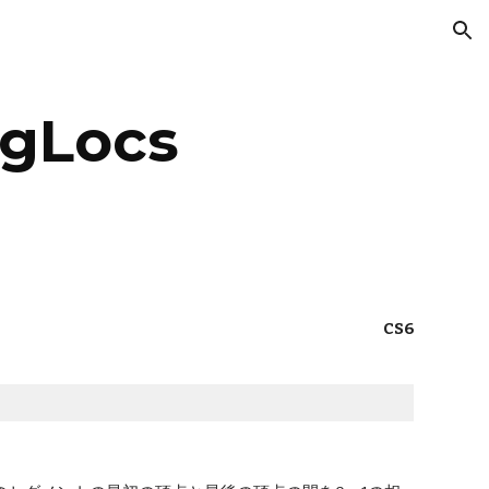
ion
egLocs
CS6