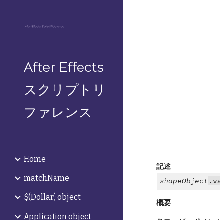
Sk
After Effects
スクリプトリ
ファレンス
Home
記述
matchName
shapeObject
.v
$(Dollar) object
概要
Application object