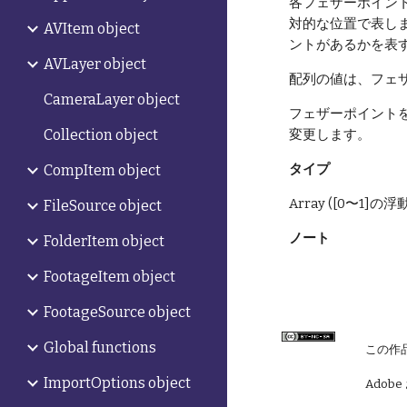
各フェザーポイン
対的な位置で表し
AVItem object
ントがあるかを表
AVLayer object
配列の値は、フェ
CameraLayer object
フェザーポイント
変更します。
Collection object
タイプ
CompItem object
Array ([0〜1
FileSource object
ノート
FolderItem object
FootageItem object
FootageSource object
Global functions
この作
ImportOptions object
Adobe