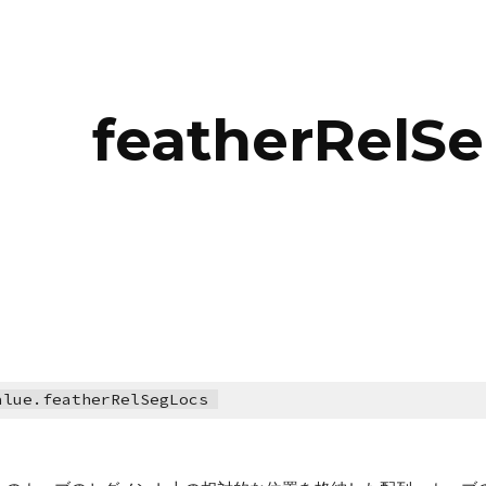
ip to main content
Skip to navigat
featherRelS
alue.featherRelSegLocs 